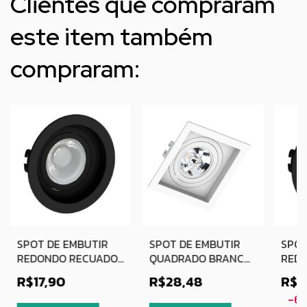
Clientes que compraram
este item também
compraram:
SPOT DE EMBUTIR
SPOT DE EMBUTIR
SPOT
REDONDO RECUADO
QUADRADO BRANCO
RED
MR16 PRETO
RECUADO PAR20
RECU
R$17,90
R$28,48
R$1
-
6