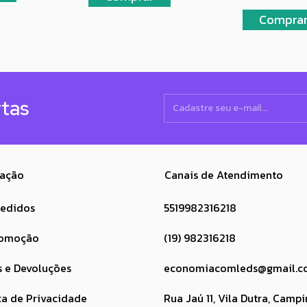
rtas
ação
Canais de Atendimento
pedidos
5519982316218
romoção
(19) 982316218
s e Devoluções
economiacomleds@gmail.c
ca de Privacidade
Rua Jaú 11, Vila Dutra, Campi