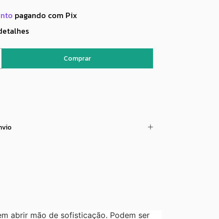
onto
pagando com Pix
detalhes
nvio
em abrir mão de sofisticação. Podem ser