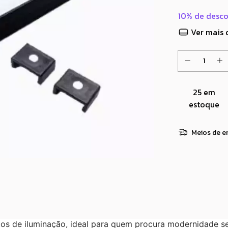
10% de desc
Ver mais 
25
em
estoque
Meios de e
tos de iluminação, ideal para quem procura modernidade s