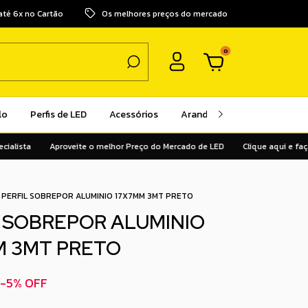
até 6x no Cartão
Os melhores preços do mercado
0
lo
Perfis de LED
Acessórios
Arandelas
Pendentes
sta
Aproveite o melhor Preço do Mercado de LED
Clique aqui e faça o 
PERFIL SOBREPOR ALUMINIO 17X7MM 3MT PRETO
L SOBREPOR ALUMINIO
M 3MT PRETO
-
5
%
OFF