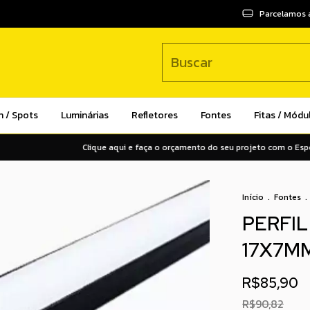
Parcelamos 
n / Spots
Luminárias
Refletores
Fontes
Fitas / Módu
Clique aqui e faça o orçamento do seu projeto com o Especiali
Início
.
Fontes
.
PERFI
17X7M
R$85,90
R$90,82