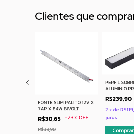
Clientes que compr
PERFIL SOB
ALUMINIO P
27X15MM CO
R$239,90
EADA
FONTE SLIM PALITO 12V X
 X 50AP X
7AP X 84W BIVOLT
2
x
de
R$119
T
-
23
%
OFF
juros
R$30,65
R$39,90