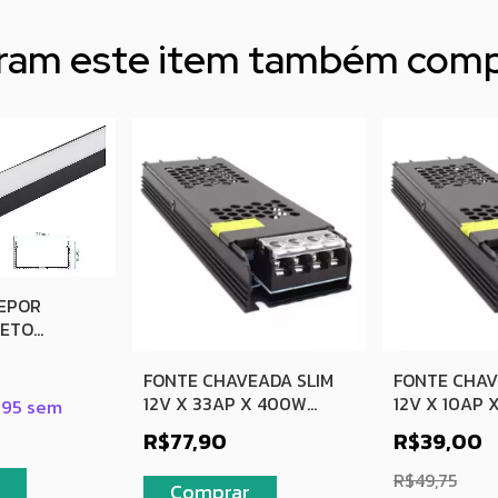
aram este item também com
REPOR
RETO
M 4 METROS
FONTE CHAVEADA SLIM
FONTE CHAV
12V X 33AP X 400W
12V X 10AP 
,95
sem
BIVOLT
BIVOLT
R$77,90
R$39,00
R$49,75