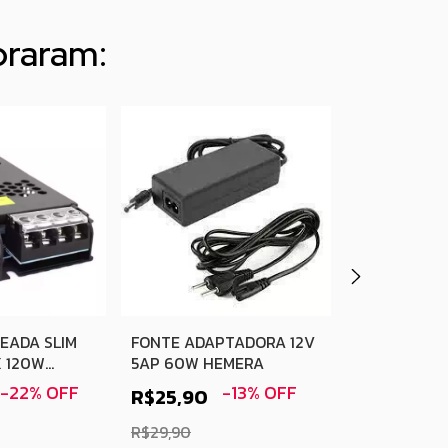
praram:
PERFIL SOB
ALUMINIO P
27X15MM CO
R$97,90
EADA SLIM
FONTE ADAPTADORA 12V
X 120W
5AP 60W HEMERA
R$125,90
-
22
%
OFF
-
13
%
OFF
R$25,90
R$29,90