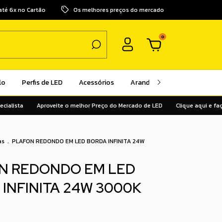
até 6x no Cartão
Os melhores preços do mercado
0
lo
Perfis de LED
Acessórios
Arandelas
Pendentes
sta
Aproveite o melhor Preço do Mercado de LED
Clique aqui e faça o 
as
.
PLAFON REDONDO EM LED BORDA INFINITA 24W
N REDONDO EM LED
INFINITA 24W 3000K