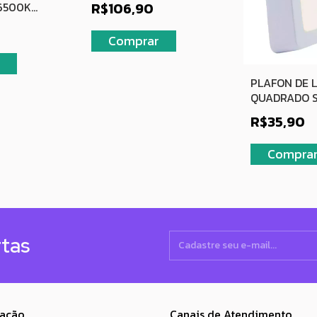
R$106,90
6500K
3000K BRANCO QUENTE
 BIVOLT
PLAFON DE 
QUADRADO 
BRANCO 24
R$35,90
BRANCO QU
rtas
ação
Canais de Atendimento