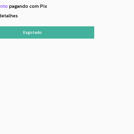
onto
pagando com Pix
detalhes