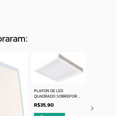
praram:
PLAFON DE 
PLAFON DE LED
QUADRADO 
QUADRADO SOBREPOR
BRANCO 24
R$35,90
BRANCO 24W 4000K
BRANCO FRI
R$35,90
BRANCO NEUTRO