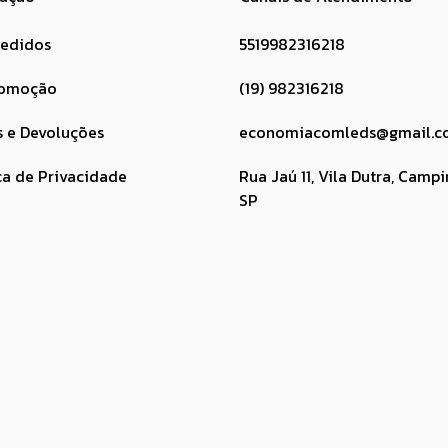
pedidos
5519982316218
romoção
(19) 982316218
s e Devoluções
economiacomleds@gmail.c
ca de Privacidade
Rua Jaú 11, Vila Dutra, Campi
SP