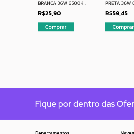
M 40W
BRANCA 36W 6500K
PRETA 36W 
CO FRIO
BRANCO FRIO BIVOLT
BRANCO FRIO
R$25,90
R$59,45
Fique por dentro das Ofe
Departamentos
Naveg