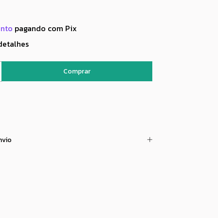
onto
pagando com Pix
detalhes
nvio