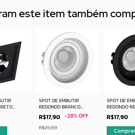
aram este item também com
BUTIR
SPOT DE EMBUTIR
SPOT DE EM
PRETO
REDONDO BRANCO
REDONDO RE
11
RECUADO MR11
PRETO
-
28
%
OFF
R$17,90
R$17,90
R$25,00