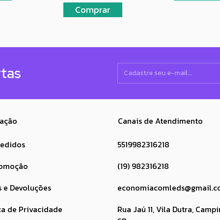
rtas
ação
Canais de Atendimento
pedidos
5519982316218
romoção
(19) 982316218
s e Devoluções
economiacomleds@gmail.c
ca de Privacidade
Rua Jaú 11, Vila Dutra, Campi