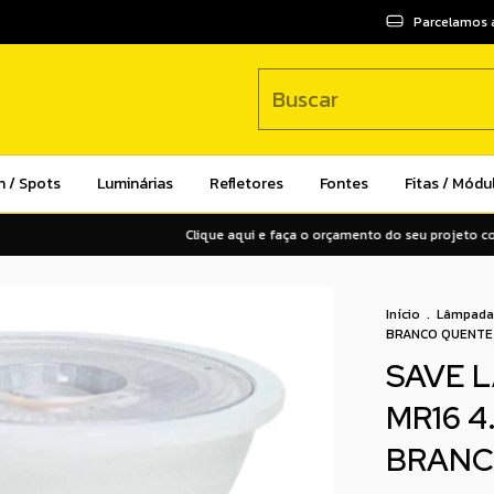
Parcelamos 
n / Spots
Luminárias
Refletores
Fontes
Fitas / Módu
Clique aqui e faça o orçamento do seu projeto com o
Início
.
Lâmpada
BRANCO QUENTE
SAVE 
MR16 4
BRANC