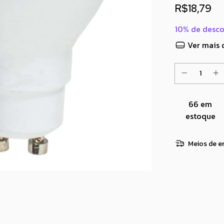
R$18,79
10% de desc
Ver mais 
66
em
estoque
Meios de e