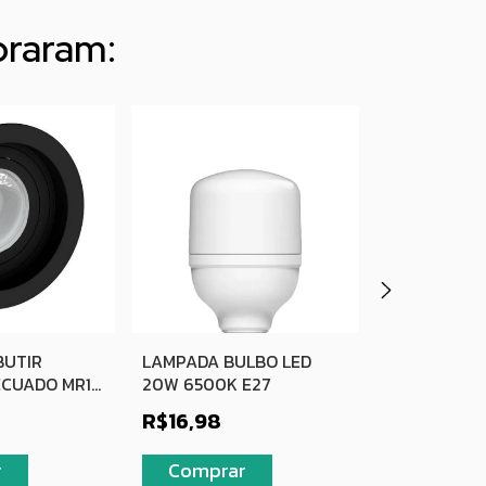
praram:
BUTIR
LAMPADA BULBO LED
SPOT DE EM
CUADO MR16
20W 6500K E27
QUADRADO 
RECUADO MR
R$16,98
R$17,90
R$18,90