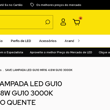
até 6x no Cartão
Os melhores preços do mercado
0
lo
Perfis de LED
Acessórios
Arandelas
Pendentes
 Especialista
Aproveite o melhor Preço do Mercado de LED
Clique aqui 
s
.
SAVE LAMPADA LED GU10 MR16 4.8W GU10 3000K
LAMPADA LED GU10
.8W GU10 3000K
O QUENTE