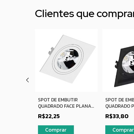
Clientes que compr
UTIR
SPOT DE EMBUTIR
SPOT DE EM
BRANCO
QUADRADO FACE PLANA
QUADRADO 
R20
MR16 BRANCO
RECUADO AR1
R$22,25
R$33,80