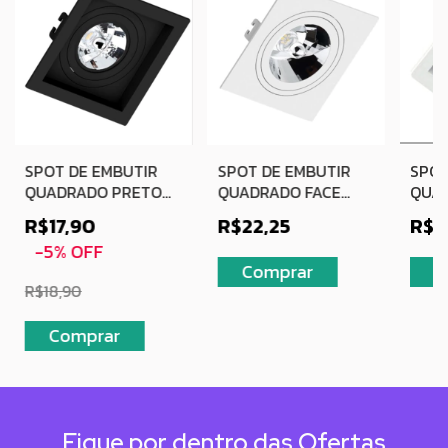
SPOT DE EMBUTIR
SPOT DE EMBUTIR
SPOT
QUADRADO PRETO
QUADRADO FACE
QUA
RECUADO MR11
PLANA MR16
RECU
R$17,90
R$22,25
R$1
BRANCO
-
5
%
OFF
R$18,90
Fique por dentro das Ofertas