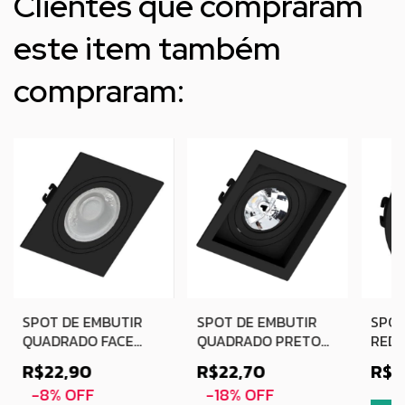
Clientes que compraram
este item também
compraram:
SPOT DE EMBUTIR
SPOT DE EMBUTIR
SPOT
QUADRADO FACE
QUADRADO PRETO
RED
PLANA PAR20
RECUADO PAR20
MR16
R$22,90
R$22,70
R$1
PRETO MOON
-
8
%
OFF
-
18
%
OFF