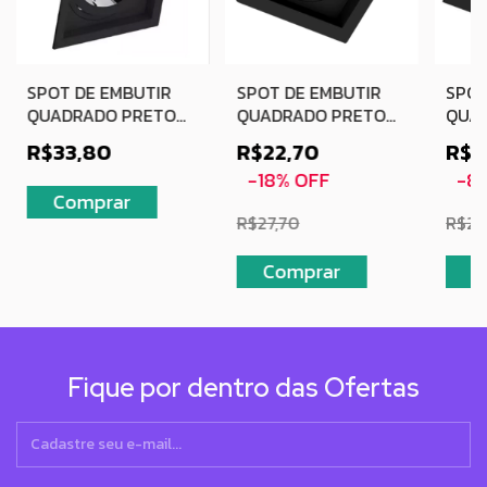
SPOT DE EMBUTIR
SPOT DE EMBUTIR
SPOT
QUADRADO PRETO
QUADRADO PRETO
QUAD
RECUADO AR111
RECUADO PAR20
PLA
R$33,80
R$22,70
R$2
PRE
-
18
%
OFF
-
8
R$27,70
R$24
Fique por dentro das Ofertas