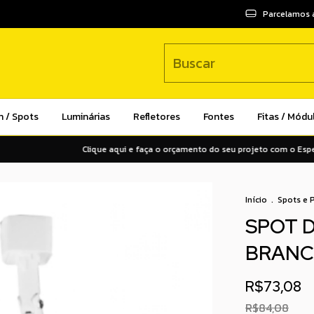
Parcelamos 
n / Spots
Luminárias
Refletores
Fontes
Fitas / Módu
Clique aqui e faça o orçamento do seu projeto com o Especialist
Início
.
Spots e 
SPOT D
BRANC
R$73,08
R$84,08