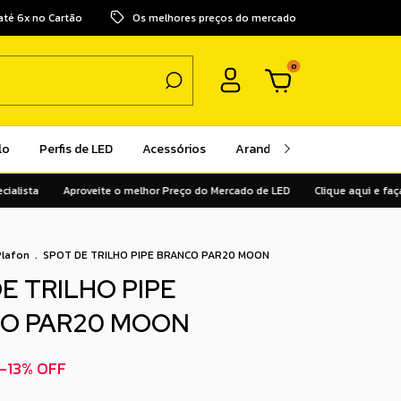
até 6x no Cartão
Os melhores preços do mercado
0
lo
Perfis de LED
Acessórios
Arandelas
Pendentes
a
Aproveite o melhor Preço do Mercado de LED
Clique aqui e faça o orç
Plafon
.
SPOT DE TRILHO PIPE BRANCO PAR20 MOON
E TRILHO PIPE
O PAR20 MOON
-
13
%
OFF