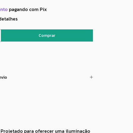
onto
pagando com Pix
detalhes
nvio
Projetado para oferecer uma iluminação