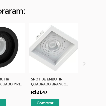
praram:
SPOT INTE
BUTIR
SPOT DE EMBUTIR
QUADRADO 
CUADO MR16
QUADRADO BRANCO
3000K
RECUADO MR16
R$11,80
R$21,47
Compra