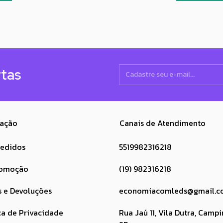
rtas
ação
Canais de Atendimento
pedidos
5519982316218
romoção
(19) 982316218
s e Devoluções
economiacomleds@gmail.c
ca de Privacidade
Rua Jaú 11, Vila Dutra, Campi