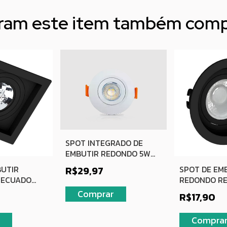
aram este item também com
SPOT INTEGRADO DE
EMBUTIR REDONDO 5W
4000K NEUTRO BIV
BUTIR
SPOT DE EM
R$29,97
BRANCO
RECUADO
REDONDO RE
PRETO
Comprar
R$17,90