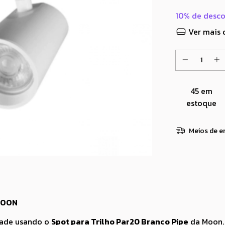
10% de desc
Ver mais 
45
em
estoque
Meios de e
MOON
idade usando o
Spot para Trilho Par20 Branco Pipe
da Moon. 