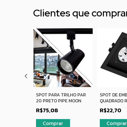
Clientes que compr
UTIR
SPOT PARA TRILHO PAR
SPOT DE EM
CUADO
20 PRETO PIPE MOON
QUADRADO 
0
AR70 PRETO
-
16
%
OFF
R$75,08
R$22,70