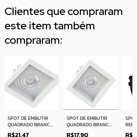
Clientes que compraram
este item também
compraram:
SPOT DE EMBUTIR
SPOT DE EMBUTIR
SPOT
QUADRADO BRANCO
QUADRADO BRANCO
RED
RECUADO MR16
RECUADO MR11 PIX
MR16
R$21,47
R$17,90
R$1